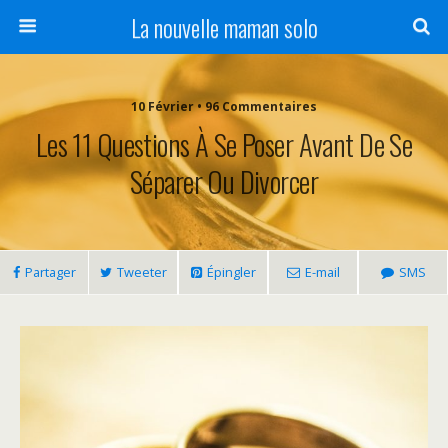
La nouvelle maman solo
10 Février • 96 Commentaires
Les 11 Questions À Se Poser Avant De Se
Séparer Ou Divorcer
Partager
Tweeter
Épingler
E-mail
SMS