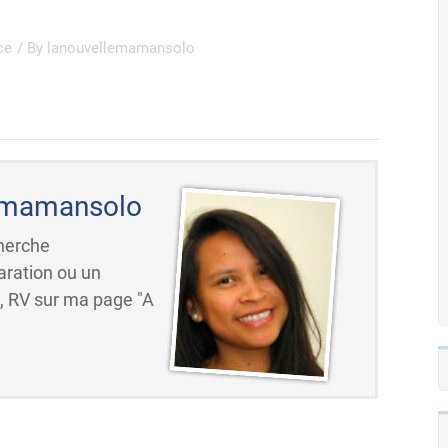
ce
/ By
lanouvellemamansolo
emamansolo
cherche
ration ou un
i, RV sur ma page "A