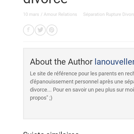
10 mars
/
Amour Relations
Séparation Rupture Divor
About the Author
lanouvell
Le site de référence pour les parents en re
d'épanouissement personnel après une sépa
divorce... Pour en savoir un peu plus sur mo
propos" ;)