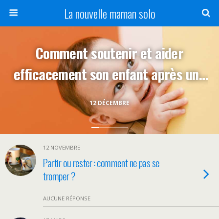
La nouvelle maman solo
Comment soutenir et aider
efficacement son enfant après une
séparation ou un divorce ?
12 DÉCEMBRE
12 NOVEMBRE
Partir ou rester : comment ne pas se
tromper ?
AUCUNE RÉPONSE