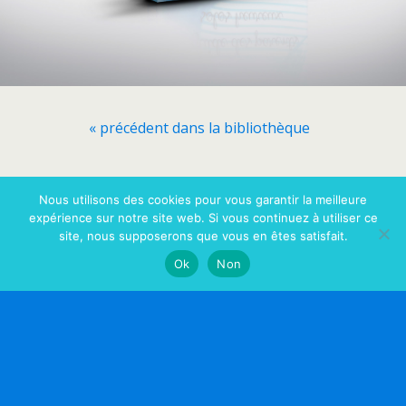
« précédent dans la bibliothèque
Retour au début
Nous utilisons des cookies pour vous garantir la meilleure
expérience sur notre site web. Si vous continuez à utiliser ce
site, nous supposerons que vous en êtes satisfait.
Mobile
Bureau
Ok
Non